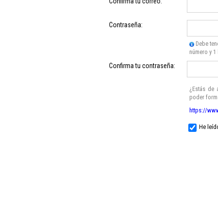
Confirma tu correo:
Contraseña:
Debe tene
número y 1 
Confirma tu contraseña:
¿Estás de 
poder forma
https://ww
He leíd